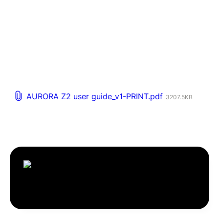
AURORA Z2 user guide_v1-PRINT.pdf
3207.5KB